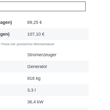
tagen)
89,25
€
agen)
107,10
€
e Preise inkl. gesetzlicher Mehrwertsteuer
Stromerzeuger
Generator
918 kg
3,3 l
36,4 kW